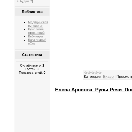
Аудио
[0]
Библиотека
Медицинская
рунология
Рунология
отношений
Вебинары
База знаний
uCoz
Статистика
Онлайн всего:
1
Гостей:
1
Пользователей:
0
Категория:
Видео
|
Просмот
Елена Аронова. Руны Речи. П